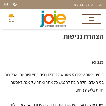
I
F
ילוג
חנות
אודות
צור קשר
n
a
תוכן
s
c
t
e
2
עגלת
a
b
g
o
קניות
r
o
a
k
אקססוריז לבית
עבודות דפוס ושילוט
JOIE-גאדג'טים למטבח
סדרת הפולניה
m
הצהרת נגישות
מבוא
בימינו, כשהאינטרנט משמש לדברים רבים בחיי היום יום, אצל רוב
בני האדם, חלה חובה להנגיש כל אתר ואתר על מנת לאפשר
חווית גלישה נוחה.
ישנם אנשים אשר שימוש באתרים נעשה עבורם קשה עד בלתי