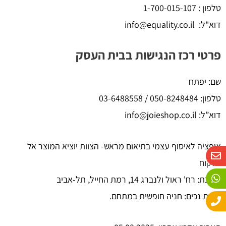
טלפון : 1-700-015-107
דוא"ל: info@equality.co.il
פרטי רכז הנגישות בבית העסק
שם: יפתח
טלפון: 050-8248484 / 03-6488558
דוא”ל: info@joieshop.co.il
אופציה לאיסוף עצמי בתיאום מראש- הצוות יוציא המוצר אל
W
P
E
n
h
h
הלקוח
o
a
v
כתובת: רח' ראול ולנברג 14, רמת החייל, תל-אביב
n
e
t
e
s
l
חניית נכים: חניה חופשית במתחם.
o
a
p
p
p
e