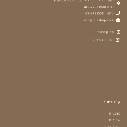
רמת החייל רח' ראול ולנברג 14א, תל-אביב
חניה חופשית במתחם.
טלפון: 03-6488558
info@joieshop.co.il
תקנון האתר
הצהרת נגישות
קטגוריות:
מבצעים
שטיחים
עיצוב הבית