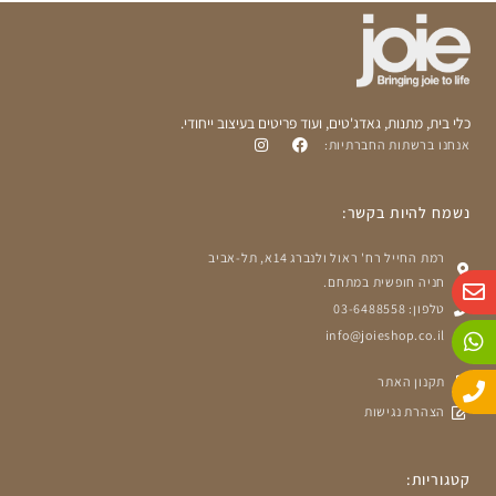
כלי בית, מתנות, גאדג'טים, ועוד פריטים בעיצוב ייחודי.
אנחנו ברשתות החברתיות:
נשמח להיות בקשר:
רמת החייל רח' ראול ולנברג 14א, תל-אביב
W
P
E
חניה חופשית במתחם.
n
h
h
טלפון: 03-6488558
o
a
v
info@joieshop.co.il
n
e
t
e
s
l
תקנון האתר
o
a
p
p
הצהרת נגישות
p
e
קטגוריות: