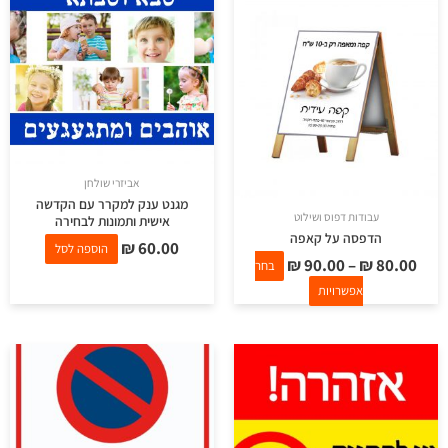
יש
מספר
סוגים.
ניתן
לבחור
את
האפשרויות
אביזרי שולחן
בעמוד
מגנט ענק למקרר עם הקדשה
עבודות דפוס ושילוט
אישית ותמונות לבחירה
המוצר
הדפסה על קאפה
₪
60.00
הוספה לסל
₪
90.00
–
₪
80.00
בחר
אפשרויות