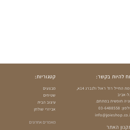
 להיות בקשר:
קטגוריות:
רמת החייל רח' ראול ולנברג 14א,
מבצעים
ל-אביב
שטיחים
ניה חופשית במתחם.
עיצוב הבית
ון: 03-6488558
אביזרי שולחן
info@joieshop.co.i
מאמרים אחרונים
קנון האתר