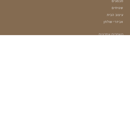
מבצעים
שטיחים
עיצוב הבית
אביזרי שולחן
מאמרים אחרונים
הרשמה למועדון שלנו:
מעוניינים לקבל עדכונים על מבצעים ומוצרים חדשים?