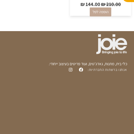
p
p
₪
144.00
₪
210.00
p
e
הוספה לסל
כלי בית, מתנות, גאדג'טים, ועוד פריטים בעיצוב ייחודי.
אנחנו ברשתות החברתיות: