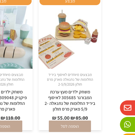
מבצע
מבצ
המקורי
הנוכחי
היה:
הוא:
₪ 55.00.
₪ 85.00.
מבצעים מיוחדים לאיסוף ביריד
מבצעים מיוחדים 
החלומות של נתנאלה פארק פרס
החלומות של נתנ
חולון 2-5/9/2026
חולון 2-5/9/2026
משחק ילדים מעץ ערכת
משחק ילדים 
המבורגר 305685 לאיסוף
W
P
E
ביריד החלומות של נתנאלה 2-
5/9 פארק פרס חולון
פארק פרס
n
h
h
o
a
v
₪
118.00
₪
55.00
₪
85.00
n
e
t
הוספה לסל
הוספה 
e
s
l