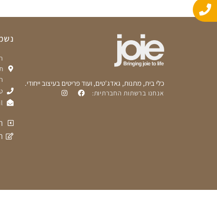
o
a
p
p
p
e
נשמח
ת
ח
כלי בית, מתנות, גאדג'טים, ועוד פריטים בעיצוב ייחודי.
טלפ
אנחנו ברשתות החברתיות:
l
ת
ה