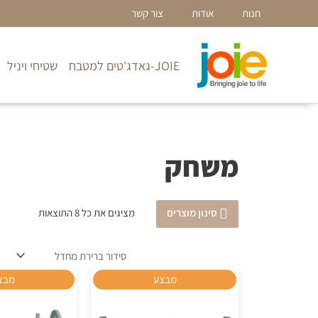
ילוג
חנות
אודות
צור קשר
תוכן
JOIE-גאדג'טים למטבח
שטיחי ויניל
משחק
מציגים את כל ⁦8⁩ התוצאות
סינון מוצרים
המחיר
המחיר
מבצע
מבצ
המקורי
הנוכחי
היה:
הוא: