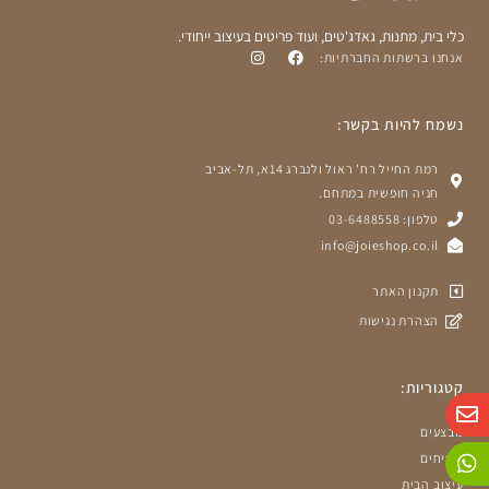
כלי בית, מתנות, גאדג'טים, ועוד פריטים בעיצוב ייחודי.
אנחנו ברשתות החברתיות:
נשמח להיות בקשר:
רמת החייל רח' ראול ולנברג 14א, תל-אביב
חניה חופשית במתחם.
טלפון: 03-6488558
info@joieshop.co.il
תקנון האתר
הצהרת נגישות
קטגוריות:
W
P
E
n
h
h
מבצעים
o
a
v
שטיחים
n
e
t
עיצוב הבית