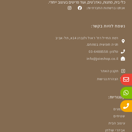
כלי בית, מתנות, גאדג'טים, ועוד פריטים בעיצוב ייחודי.
אנחנו ברשתות החברתיות:
נשמח להיות בקשר:
רמת החייל רח' ראול ולנברג 14א, תל-אביב
חניה חופשית במתחם.
טלפון: 03-6488558
info@joieshop.co.il
תקנון האתר
W
P
E
הצהרת נגישות
n
h
h
o
a
v
n
e
t
קטגוריות:
e
s
l
o
a
מבצעים
p
p
p
e
שטיחים
עיצוב הבית
אביזרי שולחן