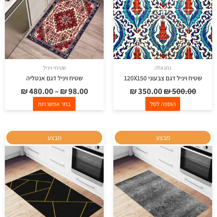
ניתן
לבחור
את
האפשרויות
בעמוד
נתנאלה
שטיחי ויניל
המוצר
שטיח ויניל דגם צבעוני 120X150
שטיח ויניל דגם אנטליה
₪
480.00
–
₪
98.00
₪
350.00
₪
500.00
הוספה לסל
בחר אפשרויות
למוצר
למוצר
מבצע
מבצע
זה
זה
יש
יש
מספר
מספר
סוגים.
סוגים.
ניתן
ניתן
לבחור
לבחור