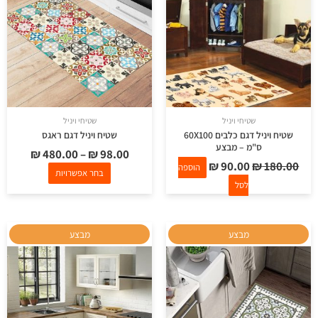
סוגים.
ניתן
לבחור
את
האפשרויות
בעמוד
שטיחי ויניל
שטיחי ויניל
המוצר
שטיח ויניל דגם כלבים 60X100
שטיח ויניל דגם ראגס
ס"מ – מבצע
₪
480.00
–
₪
98.00
₪
90.00
₪
180.00
הוספה
בחר אפשרויות
לסל
למוצר
למוצר
מבצע
מבצע
זה
זה
יש
יש
מספר
מספר
סוגים.
סוגים.