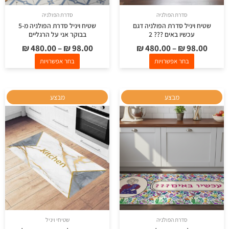
בעמוד
בעמוד
סדרת הפולניה
סדרת הפולניה
המוצר
המוצר
שטיח ויניל סדרת הפולניה דגם
שטיח ויניל סדרת הפולניה מ-5
עכשיו באים ??? 2
בבוקר אני על הרגליים
₪
480.00
–
₪
98.00
₪
480.00
–
₪
98.00
בחר אפשרויות
בחר אפשרויות
למוצר
למוצר
מבצע
מבצע
זה
זה
יש
יש
מספר
מספר
סוגים.
סוגים.
ניתן
ניתן
לבחור
לבחור
את
את
האפשרויות
האפשרויות
בעמוד
בעמוד
סדרת הפולניה
שטיחי ויניל
המוצר
המוצר