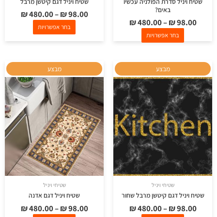
שטיח ויניל סדרת הפולניה עכשיו
שטיח ויניל דגם קיטשן מרבל
באים?
₪
480.00
–
₪
98.00
₪
480.00
–
₪
98.00
בחר אפשרויות
בחר אפשרויות
למוצר
למוצר
מבצע
מבצע
זה
זה
יש
יש
מספר
מספר
סוגים.
סוגים.
ניתן
ניתן
לבחור
לבחור
את
את
האפשרויות
האפשרויות
בעמוד
בעמוד
שטיחי ויניל
שטיחי ויניל
המוצר
המוצר
שטיח ויניל דגם קיטשן מרבל שחור
שטיח ויניל דגם אדנה
₪
480.00
–
₪
98.00
₪
480.00
–
₪
98.00