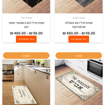
את
את
האפשרויות
האפשרויות
בעמוד
בעמוד
מתנה לסבא
שטיחי ויניל
המוצר
המוצר
שטיח ויניל דגם אספלט
שטיח ויניל דגם גיאומטרי שחור
אבסטרקטי
זהב
₪
480.00
–
₪
98.00
₪
480.00
–
₪
98.00
בחר אפשרויות
בחר אפשרויות
למוצר
למוצר
מבצע
מבצע
זה
זה
יש
יש
מספר
מספר
סוגים.
סוגים.
ניתן
ניתן
לבחור
לבחור
את
את
האפשרויות
האפשרויות