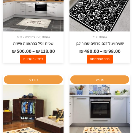
ניתן
ניתן
לבחור
לבחור
את
את
האפשרויות
האפשרויות
בעמוד
בעמוד
שטיחי ויניל
שטיחי PVC בהזמנה אישית
המוצר
המוצר
שטיח ויניל דגם פרחים שחור לבן
שטיח ויניל בהתאמה אישית
₪
500.00
–
₪
118.00
₪
480.00
–
₪
98.00
בחר אפשרויות
בחר אפשרויות
למוצר
למוצר
מבצע
מבצע
זה
זה
יש
יש
מספר
מספר
סוגים.
סוגים.
ניתן
ניתן
לבחור
לבחור
את
את