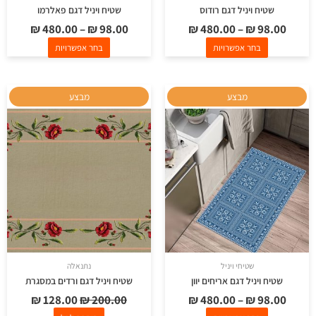
שטיח ויניל דגם רודוס
שטיח ויניל דגם פאלרמו
₪
480.00
–
₪
98.00
₪
480.00
–
₪
98.00
בחר אפשרויות
בחר אפשרויות
המחיר
המחיר
למוצר
מבצע
מבצע
המקורי
הנוכחי
זה
היה:
הוא:
יש
₪ 128.00.
₪ 200.00.
מספר
סוגים.
ניתן
לבחור
את
האפשרויות
בעמוד
שטיחי ויניל
נתנאלה
המוצר
שטיח ויניל דגם אריחים יוון
שטיח ויניל דגם ורדים במסגרת
₪
128.00
₪
200.00
₪
480.00
–
₪
98.00