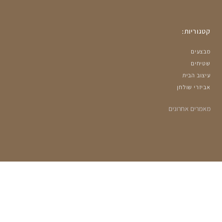
קטגוריות:
מבצעים
שטיחים
עיצוב הבית
אביזרי שולחן
מאמרים אחרונים
הרשמה למועדון שלנו:
מעוניינים לקבל עדכונים על מבצעים ומוצרים חדשים?