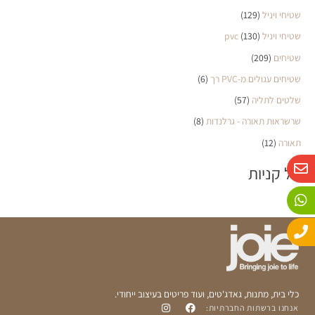
שטיחי ויניל
(129)
שטיחי ויניל pvc
(130)
שטיחים
(209)
שטיחים עגולים מ-PVC רך
(6)
שלטים לתליה
(57)
שרשראות תאורה - גרלנדות
(8)
תאורה
(12)
W
P
E
סל קניות
n
h
h
o
a
v
n
e
t
e
s
l
o
a
p
p
p
e
כלי בית, מתנות, גאדג'טים, ועוד פריטים בעיצוב ייחודי.
אנחנו ברשתות החברתיות: