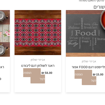
טלפון לתאום משלוח
שורים
אביזרי שולחן
אביזרי שולחן
ראנר לשולחן דגם ליבורנו
ייסמט דגם FOOD אפור
ראנ
58.00
₪
הוספה
15.00
₪
הוספה
0
לסל
לסל