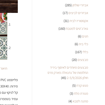
אביזרי שולחן
(285)
אביזרים לביצים
(17)
אקססוריז לבית
(31)
גאדג'טים למטבח
(160)
חגים
(6)
כלי בית
(6)
כללי
(167)
מבצעים
(20)
מבצעים מיוחדים לאיסוף ביריד
תיאור
החלומות של נתנאלה פארק פרס
חולון 2-5/9/2026
(45)
פלייסמט PVC מעוצב דגם אלה
מגש קרח
(5)
מידות: 30X40 ס"מ
קל לניקוי עם 
מנורת מלח
(3)
עמיד בטמפרטו
מתנה לסבא
(4)