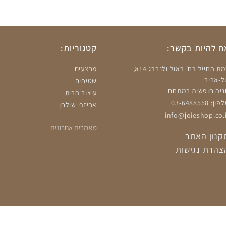
 להיות בקשר:
קטגוריות:
רמת החייל רח' ראול ולנברג 14א,
מבצעים
ל-אביב
שטיחים
ניה חופשית במתחם.
עיצוב הבית
ון: 03-6488558
אביזרי שולחן
info@joieshop.co.i
מאמרים אחרונים
קנון האתר
צהרת נגישות