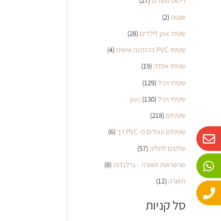
ריהוט משלים
(27)
שונות
(2)
שטיח pvc לילדים
(28)
שטיחי PVC בהזמנה אישית
(4)
שטיחי אסלה
(19)
שטיחי ויניל
(129)
שטיחי ויניל pvc
(130)
שטיחים
(218)
W
P
E
שטיחים עגולים מ-PVC רך
(6)
n
h
h
שלטים לתליה
(57)
o
a
v
שרשראות תאורה - גרלנדות
(8)
n
e
t
e
s
l
תאורה
(12)
o
a
סל קניות
p
p
p
e