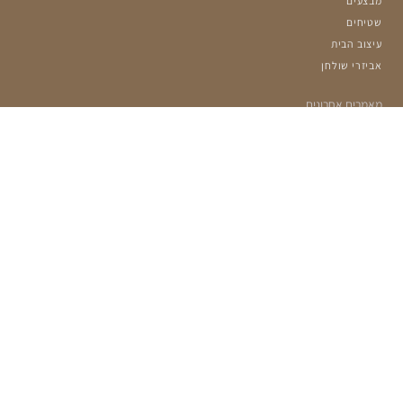
מבצעים
שטיחים
עיצוב הבית
אביזרי שולחן
מאמרים אחרונים
הרשמה למועדון שלנו:
מעוניינים לקבל עדכונים על מבצעים ומוצרים חדשים?