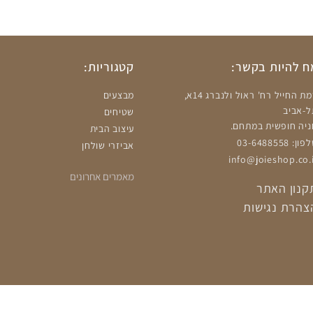
 להיות בקשר:
קטגוריות:
רמת החייל רח' ראול ולנברג 14א,
מבצעים
ל-אביב
שטיחים
ניה חופשית במתחם.
עיצוב הבית
ון: 03-6488558
אביזרי שולחן
info@joieshop.co.i
מאמרים אחרונים
קנון האתר
צהרת נגישות