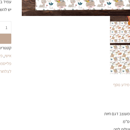
עמיד ב
יש להשא
קטגוריו
אישי
,
פל
פלייסמט
לצלחות
מידע נוסף
מטלית לחה