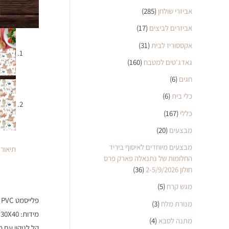
אביזרי שולחן
(285)
אביזרים לביצים
(17)
אקססוריז לבית
(31)
גאדג'טים למטבח
(160)
חגים
(6)
כלי בית
(6)
כללי
(167)
מבצעים
(20)
מבצעים מיוחדים לאיסוף ביריד
תיאור
החלומות של נתנאלה פארק פרס
חולון 2-5/9/2026
(36)
מגש קרח
(5)
פלייסמט PVC מעוצב דגם חיות
מנורת מלח
(3)
מידות: 30X40 ס"מ
מתנה לסבא
(4)
קל לניקוי עם 