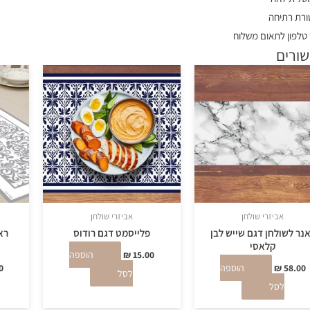
רת רתיחה
טלפון לתאום משלוח
שורים
אביזרי שולחן
אביזרי שולחן
נר לשולחן דגם שייש לבן
פלייסמט דגם רודוס
רא
קלאסי
15.00
₪
הוספה
58.00
₪
הוספה
0
לסל
לסל