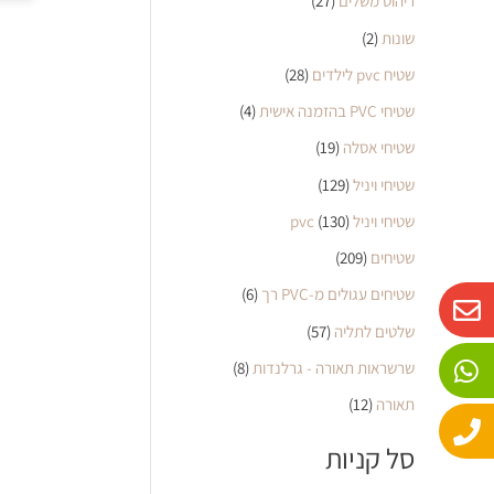
ריהוט משלים
(27)
שונות
(2)
שטיח pvc לילדים
(28)
שטיחי PVC בהזמנה אישית
(4)
שטיחי אסלה
(19)
שטיחי ויניל
(129)
שטיחי ויניל pvc
(130)
שטיחים
(209)
W
P
E
שטיחים עגולים מ-PVC רך
(6)
n
h
h
שלטים לתליה
(57)
o
a
v
שרשראות תאורה - גרלנדות
(8)
n
e
t
e
s
l
תאורה
(12)
o
a
סל קניות
p
p
p
e