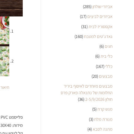
אביזרי שולחן
(285)
אביזרים לביצים
(17)
אקססוריז לבית
(31)
גאדג'טים למטבח
(160)
חגים
(6)
כלי בית
(6)
כללי
(167)
מבצעים
(20)
מבצעים מיוחדים לאיסוף ביריד
תיאור
החלומות של נתנאלה פארק פרס
חולון 2-5/9/2026
(36)
מגש קרח
(5)
פלייסמט PVC מעוצב דגם צמחים
מנורת מלח
(3)
מידות: 30X40 ס"מ
מתנה לסבא
(4)
קל לניקוי עם 