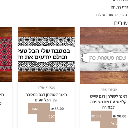
רת רתיחה
טלפון לתאום משלוח
שורים
אביזרי שולחן
אביזרי שולחן
ראנר לשולחן דגם במטבח
ראנ
ראנר לשולחן דגם שייש
שלי הכל טעים
קלאסי עם שם משפחה
0
לבחירה
58.00
₪
הוספה
90.00
₪
הוספה
לסל
לסל