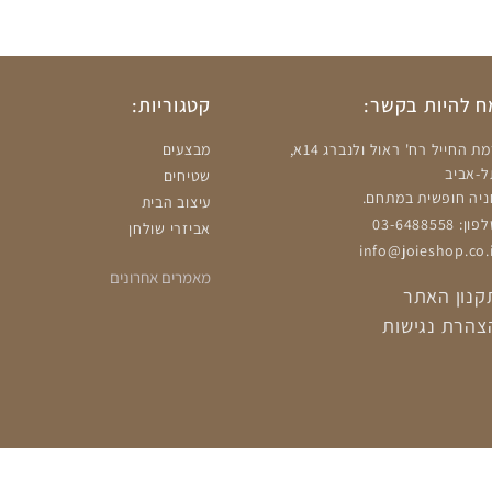
 להיות בקשר:
קטגוריות:
רמת החייל רח' ראול ולנברג 14א,
מבצעים
ל-אביב
שטיחים
ניה חופשית במתחם.
עיצוב הבית
ון: 03-6488558
אביזרי שולחן
info@joieshop.co.i
מאמרים אחרונים
קנון האתר
צהרת נגישות