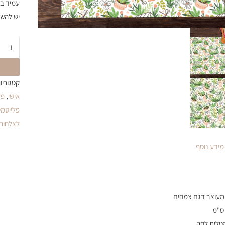
עמיד ב
יש להשא
קטגוריו
אישי
,
פל
פלייסמט
לצלחות
מידע נוסף
מטלית לחה