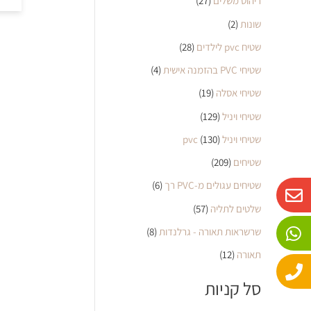
ריהוט משלים
(27)
שונות
(2)
שטיח pvc לילדים
(28)
שטיחי PVC בהזמנה אישית
(4)
שטיחי אסלה
(19)
שטיחי ויניל
(129)
שטיחי ויניל pvc
(130)
שטיחים
(209)
W
P
E
שטיחים עגולים מ-PVC רך
(6)
n
h
h
שלטים לתליה
(57)
o
a
v
שרשראות תאורה - גרלנדות
(8)
n
e
t
e
s
l
תאורה
(12)
o
a
סל קניות
p
p
p
e