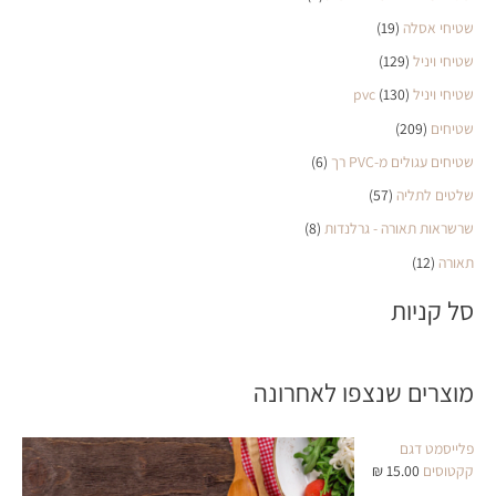
שטיחי אסלה
(19)
שטיחי ויניל
(129)
שטיחי ויניל pvc
(130)
שטיחים
(209)
שטיחים עגולים מ-PVC רך
(6)
שלטים לתליה
(57)
שרשראות תאורה - גרלנדות
(8)
תאורה
(12)
סל קניות
מוצרים שנצפו לאחרונה
פלייסמט דגם
קקטוסים
15.00
₪