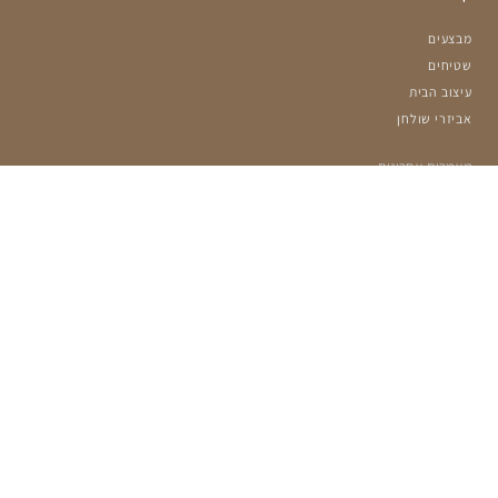
מבצעים
שטיחים
עיצוב הבית
אביזרי שולחן
מאמרים אחרונים
הרשמה למועדון שלנו:
מעוניינים לקבל עדכונים על מבצעים ומוצרים חדשים?