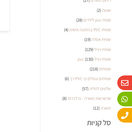
ריהוט משלים
(27)
שונות
(2)
שטיח pvc לילדים
(28)
שטיחי PVC בהזמנה אישית
(4)
שטיחי אסלה
(19)
שטיחי ויניל
(129)
שטיחי ויניל pvc
(130)
שטיחים
(218)
W
P
E
שטיחים עגולים מ-PVC רך
(6)
n
h
h
שלטים לתליה
(57)
o
a
v
שרשראות תאורה - גרלנדות
(8)
n
e
t
e
s
l
תאורה
(12)
o
a
סל קניות
p
p
p
e