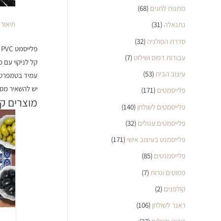
מתנות לחגים
(68)
תיאור
נתנאלה
(31)
סדרת הפולניה
(32)
פלייסמט PVC מעוצב דגם TODAY IS LIKE COFFEE
עבודות דפוס ושילוט
(7)
קל לניקוי עם 
עיצוב הבית
(53)
עמיד בטמפרטו
יש להשאיר מס 
פלייסמטים
(171)
מוצרים ק
פלייסמטים לשולחן
(140)
פלייסמטים עגולים
(32)
פלייסמנט בעיצוב אישי
(171)
פלייסמנטים
(85)
פמוטים ונרות
(7)
קולפנים
(2)
ראנר לשולחן
(106)