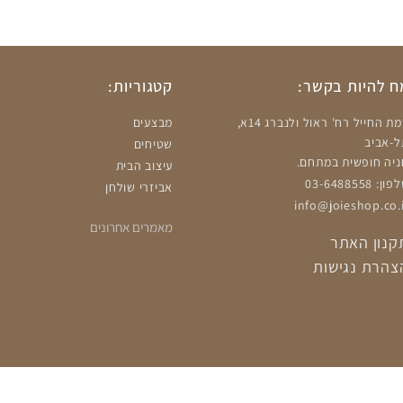
 להיות בקשר:
קטגוריות:
רמת החייל רח' ראול ולנברג 14א,
מבצעים
ל-אביב
שטיחים
ניה חופשית במתחם.
עיצוב הבית
ון: 03-6488558
אביזרי שולחן
info@joieshop.co.i
מאמרים אחרונים
קנון האתר
צהרת נגישות