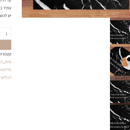
עמיד ב
יש להשא
קטגוריו
אישי
,
פל
פלייסמט
לצלחות