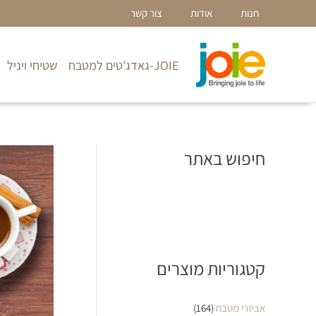
ילוג
חנות
אודות
צור קשר
תוכן
JOIE-גאדג'טים למטבח
שטיחי ויניל
חיפוש באתר
קטגוריות מוצרים
אביזרי מטבח
(164)