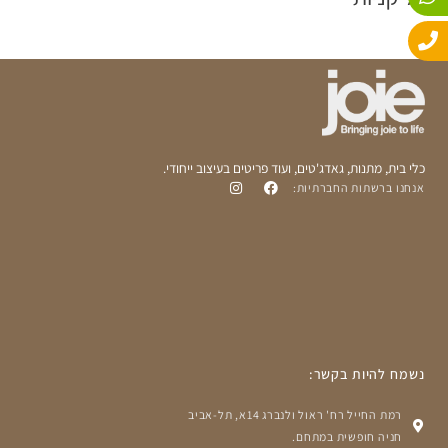
e
s
l
o
a
p
p
p
e
כלי בית, מתנות, גאדג'טים, ועוד פריטים בעיצוב ייחודי.
אנחנו ברשתות החברתיות:
נשמח להיות בקשר:
רמת החייל רח' ראול ולנברג 14א, תל-אביב
חניה חופשית במתחם.