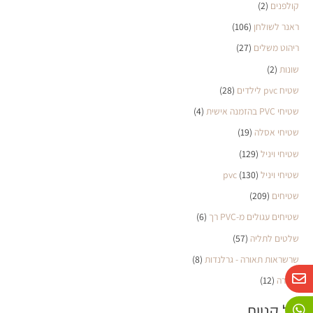
קולפנים
(2)
ראנר לשולחן
(106)
ריהוט משלים
(27)
שונות
(2)
שטיח pvc לילדים
(28)
שטיחי PVC בהזמנה אישית
(4)
שטיחי אסלה
(19)
שטיחי ויניל
(129)
שטיחי ויניל pvc
(130)
שטיחים
(209)
שטיחים עגולים מ-PVC רך
(6)
שלטים לתליה
(57)
שרשראות תאורה - גרלנדות
(8)
W
P
E
תאורה
(12)
n
h
h
o
a
v
סל קניות
n
e
t