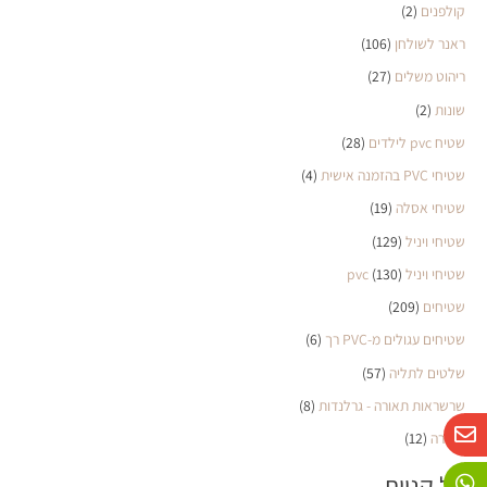
קולפנים
(2)
ראנר לשולחן
(106)
ריהוט משלים
(27)
שונות
(2)
שטיח pvc לילדים
(28)
שטיחי PVC בהזמנה אישית
(4)
שטיחי אסלה
(19)
שטיחי ויניל
(129)
שטיחי ויניל pvc
(130)
שטיחים
(209)
שטיחים עגולים מ-PVC רך
(6)
שלטים לתליה
(57)
שרשראות תאורה - גרלנדות
(8)
W
P
E
תאורה
(12)
n
h
h
o
a
v
סל קניות