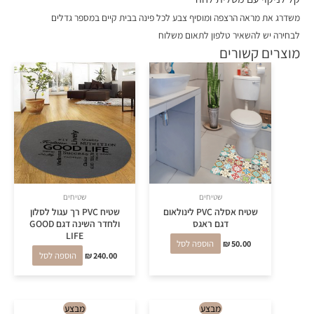
משדרג את מראה הרצפה ומוסיף צבע לכל פינה בבית קיים במספר גדלים
לבחירה יש להשאיר טלפון לתאום משלוח
מוצרים קשורים
שטיחים
שטיחים
שטיח אסלה PVC לינולאום
שטיח PVC רך עגול לסלון
דגם ראגס
ולחדר השינה דגם GOOD
LIFE
50.00
₪
הוספה לסל
240.00
₪
הוספה לסל
למוצר
למוצר
מבצע
מבצע