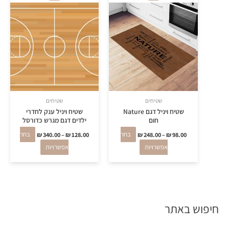
זה
זה
יש
יש
מספר
מספר
סוגים.
סוגים.
ניתן
ניתן
לבחור
לבחור
את
את
האפשרויות
האפשרויות
שטיחים
שטיחים
בעמוד
בעמוד
שטיח ויניל דגם Nature
שטיח ויניל ענק לחדרי
חום
ילדים דגם מגרש כדורסל
המוצר
המוצר
98.00
₪
–
248.00
₪
בחר
128.00
₪
–
340.00
₪
בחר
אפשרויות
אפשרויות
חיפוש באתר