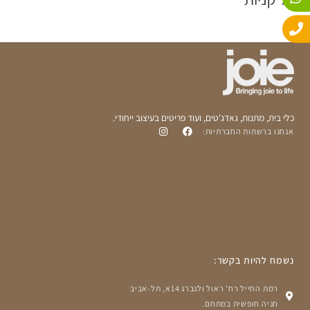
n
e
t
e
s
l
o
a
p
p
p
e
כלי בית, מתנות, גאדג'טים, ועוד פריטים בעיצוב ייחודי.
אנחנו ברשתות החברתיות:
נשמח להיות בקשר:
רמת החייל רח' ראול ולנברג 14א, תל-אביב
חניה חופשית במתחם.