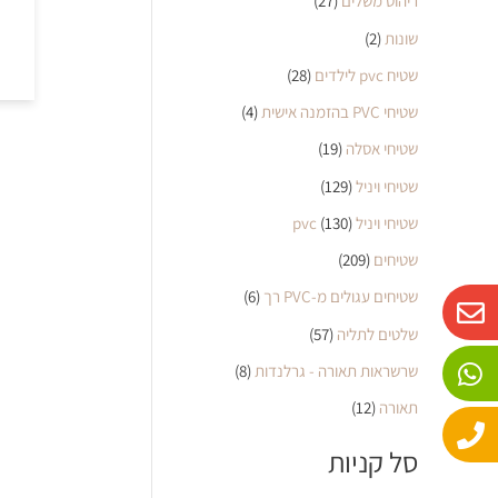
ריהוט משלים
(27)
שונות
(2)
שטיח pvc לילדים
(28)
שטיחי PVC בהזמנה אישית
(4)
שטיחי אסלה
(19)
שטיחי ויניל
(129)
שטיחי ויניל pvc
(130)
שטיחים
(209)
W
P
E
שטיחים עגולים מ-PVC רך
(6)
n
h
h
שלטים לתליה
(57)
o
a
v
שרשראות תאורה - גרלנדות
(8)
n
e
t
e
s
l
תאורה
(12)
o
a
סל קניות
p
p
p
e