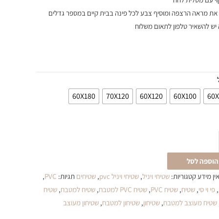
ת מראה הרצפה ומוסיף צבע לכל פינה בבית קיים במספר גדלים
יש להשאיר טלפון לתאום משלוח
60X180
70X120
60X120
60X100
60X
הוספה לסל
ין מידע
קטגוריות:
שטיחי ויניל
,
שטיחי ויניל pvc
,
שטיחים
תגיות:
PVC
,
,
פי וי סי
,
שטיח
,
שטיח PVC
,
שטיח PVC למטבח
,
שטיח למטבח
,
שטיח
שטיח מעוצב למטבח
,
שטיחון
,
שטיחון למטבח
,
שטיחון מעוצב