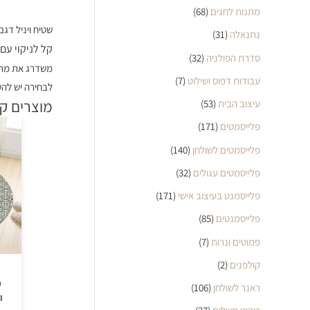
מתנות לחגים
(68)
שטיח ויניל דגם ROWN BLUE
נתנאלה
(31)
קל לניקוי עם
סדרת הפולניה
(32)
משדרג את מרא
עבודות דפוס ושילוט
(7)
לבחירה יש להש
מוצרים ק
עיצוב הבית
(53)
פלייסמטים
(171)
פלייסמטים לשולחן
(140)
פלייסמטים עגולים
(32)
פלייסמנט בעיצוב אישי
(171)
פלייסמנטים
(85)
פמוטים ונרות
(7)
קולפנים
(2)
ראנר לשולחן
(106)
ו