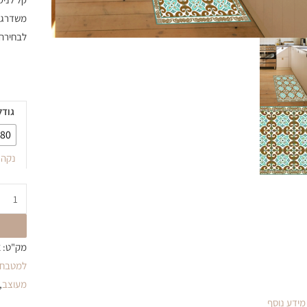
משדרג א
לבחירה 
גודל
80
נקה
מק"ט:
א
למטבח
מעוצב
,
מידע נוסף