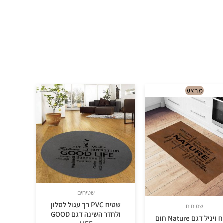
למוצר
מבצע
זה
יש
מספר
סוגים.
ניתן
לבחור
את
שטיחים
האפשרויות
שטיח PVC רך עגול לסלון
שטיחים
בעמוד
ולחדר השינה דגם GOOD
ניל דגם Nature חום