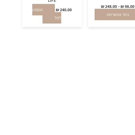
LIFE
המוצר
₪
248.00
–
₪
98.00
240.00
₪
הוספה
בחר אפשרויות
לסל