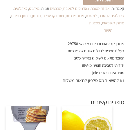
הוספה לסל
קטגוריות:
אביזרי מטבח
,
גאדג'טים למטבח
,
מבצעים
תגיות:
גאדג'ט
,
גאדג'טים
,
גאדג'טים למטבח
,
למטבח
,
פותח צנצנות
,
פותח קופסאות
,
פותחן
,
פותחן צנצנות
,
פותחן קופסאות
,
צינצנות
תיאור
פותחן קופסאות וצנצנות שימושי 29750
בעל 6 מצבים לגדלים שונים של צנצנות
המוצר מתאים לשימוש במדיח כלים
ידידותי לסביבה חופשי מ-BPA
מוצר איכותי מבית joie
נא להשאיר מס טלפון לתאום משלוח
מוצרים קשורים