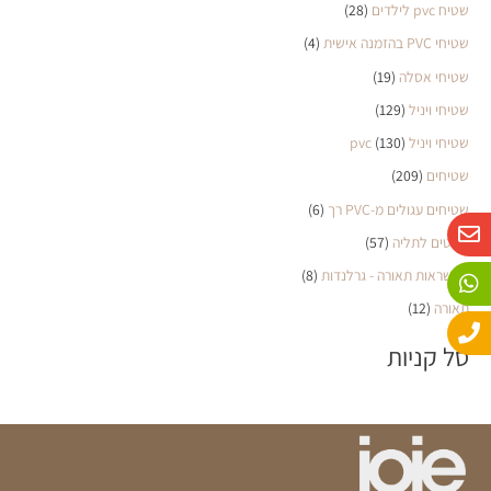
שטיח pvc לילדים
(28)
שטיחי PVC בהזמנה אישית
(4)
שטיחי אסלה
(19)
שטיחי ויניל
(129)
שטיחי ויניל pvc
(130)
שטיחים
(209)
שטיחים עגולים מ-PVC רך
(6)
W
P
E
n
h
h
שלטים לתליה
(57)
o
a
v
שרשראות תאורה - גרלנדות
(8)
n
e
t
e
s
l
תאורה
(12)
o
a
סל קניות
p
p
p
e