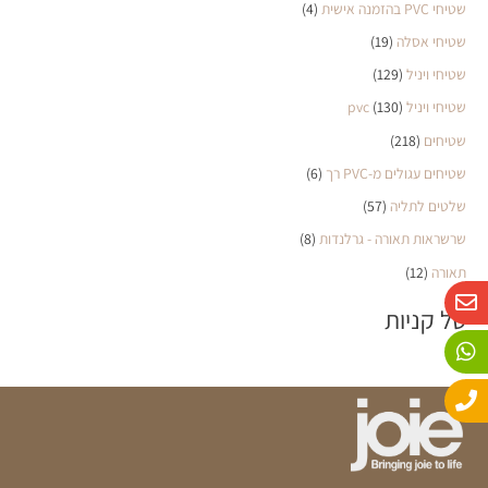
שטיחי PVC בהזמנה אישית
(4)
שטיחי אסלה
(19)
שטיחי ויניל
(129)
שטיחי ויניל pvc
(130)
שטיחים
(218)
שטיחים עגולים מ-PVC רך
(6)
שלטים לתליה
(57)
שרשראות תאורה - גרלנדות
(8)
תאורה
(12)
W
P
E
n
h
h
סל קניות
o
a
v
n
e
t
e
s
l
o
a
p
p
p
e