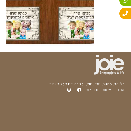
n
e
t
e
s
l
o
a
p
p
p
e
כלי בית, מתנות, גאדג'טים, ועוד פריטים בעיצוב ייחודי.
אנחנו ברשתות החברתיות: