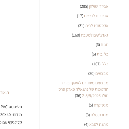
אביזרי שולחן
(285)
אביזרים לביצים
(17)
אקססוריז לבית
(31)
גאדג'טים למטבח
(160)
חגים
(6)
כלי בית
(6)
כללי
(167)
מבצעים
(20)
מבצעים מיוחדים לאיסוף ביריד
החלומות של נתנאלה פארק פרס
תיאור
חולון 2-5/9/2026
(36)
מגש קרח
(5)
פלייסמט PVC מעוצב דגם Bon Appetit כחול
מידות: 30X40 ס"מ
מנורת מלח
(3)
קל לניקוי עם 
מתנה לסבא
(4)