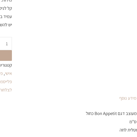
קל לניק
עמיד ב
יש להשא
קטגוריו
אישי
,
פל
פלייסמט
לצלחות
מידע נוסף
מטלית לחה