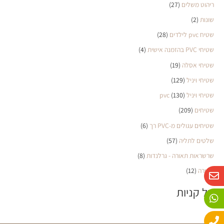
ריהוט משלים
(27)
שונות
(2)
שטיח pvc לילדים
(28)
שטיחי PVC בהזמנה אישית
(4)
שטיחי אסלה
(19)
שטיחי ויניל
(129)
שטיחי ויניל pvc
(130)
שטיחים
(209)
שטיחים עגולים מ-PVC רך
(6)
שלטים לתליה
(57)
שרשראות תאורה - גרלנדות
(8)
W
P
E
תאורה
(12)
n
h
h
o
a
v
סל קניות
n
e
t
e
s
l
o
a