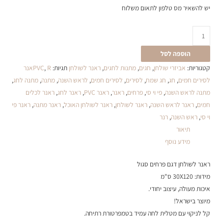
יש להשאיר מס טלפון לתאום משלוח
הוספה לסל
קטגוריות:
אביזרי שולחן
,
חגים
,
מתנות לחגים
,
ראנר לשולחן
תגיות:
,
PVC
Rאנר
לסירים חמים
,
חג
,
חג שמח
,
לסירים
,
לסירים חמים
,
לראש השנה
,
מתנה
,
מתנה לחג
,
מתנה לראש השנה
,
פי וי סי
,
פרחים
,
ראנר
,
ראנר PVC
,
ראנר לחג
,
ראנר לכלים
חמים
,
ראנר לראש השנה
,
ראנר לשולחן
,
ראנר לשולחן האוכל
,
ראנר מתנה
,
ראנר פי
וי סי
,
ראש השנה
,
רנר
תיאור
מידע נוסף
ראנר לשולחן דגם פרחים סגול
מידות: 30X120 ס"מ
איכות מעולה, עיצוב יחודי.
מיוצר בישראל!
קל לניקוי עם מטלית לחה עמיד בטמפרטורת רתיחה.