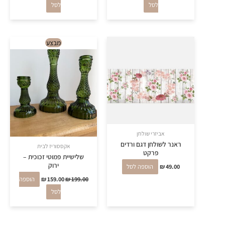
לסל
לסל
המחיר
המחיר
מבצע
המקורי
הנוכחי
היה:
הוא:
₪ 159.00.
₪ 199.00.
אביזרי שולחן
ראנר לשולחן דגם ורדים
אקססוריז לבית
פרקט
שלישיית פמוטי זכוכית –
ירוק
49.00
₪
הוספה לסל
199.00
₪
159.00
₪
הוספה
לסל