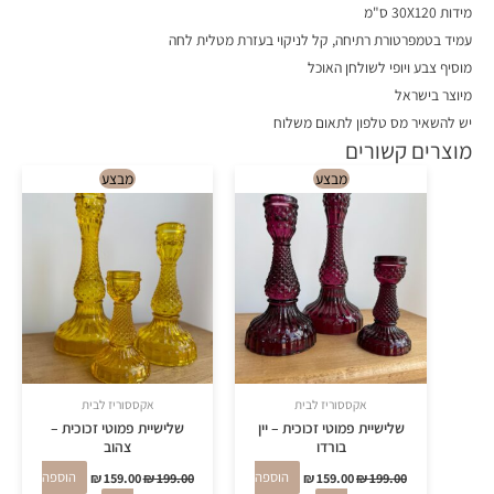
מידות 30X120 ס"מ
עמיד בטמפרטורת רתיחה, קל לניקוי בעזרת מטלית לחה
מוסיף צבע ויופי לשולחן האוכל
מיוצר בישראל
יש להשאיר מס טלפון לתאום משלוח
מוצרים קשורים
המחיר
המחיר
המחיר
המחיר
מבצע
מבצע
המקורי
הנוכחי
המקורי
הנוכחי
היה:
הוא:
היה:
הוא:
₪ 159.00.
₪ 199.00.
₪ 159.00.
₪ 199.00.
אקססוריז לבית
אקססוריז לבית
שלישיית פמוטי זכוכית – יין
שלישיית פמוטי זכוכית –
בורדו
צהוב
199.00
₪
159.00
₪
הוספה
199.00
₪
159.00
₪
הוספה