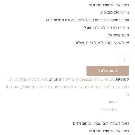
ראנר איכותי מיוצר מפי וי סי
מידות 30X120 ס"מ
עמיד בטמפרטורת רתיחה, קל לניקוי בעזרת מטלית לחה
מוסיף צבע ויופי לשולחן האוכל
מיוצר בישראל
יש להשאיר מס טלפון לתאום משלוח
הוספה לסל
קטגוריות:
אביזרי שולחן
,
מבצעים
,
ראנר לשולחן
תגיות:
PVC
,
לשולחן אוכל
,
פי וי סי
,
ראנר
,
ראנר PVC
,
ראנר לסירים
,
ראנר לסירים חמים
,
ראנר לשולחן האוכל
,
ראנר פי וי
סי
תיאור
מידע נוסף
ראנר לשולחן דגם שבת ויום טוב ורדים
ראנר איכותי מיוצר מפי וי סי