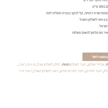
מפרטורת רתיחה, קל לניקוי בעזרת מטלית לחה
בע ויופי לשולחן האוכל
ישראל
יר מס טלפון לתאום משלוח
הוספה לסל
ת:
אביזרי שולחן
,
ראנר לשולחן
תגיות:
PVC
,
לשולחן אוכל
,
פי וי סי
,
ראנר
,
,
ראנר לסירים
,
ראנר לסירים חמים
,
ראנר לשולחן האוכל
,
ראנר פי וי