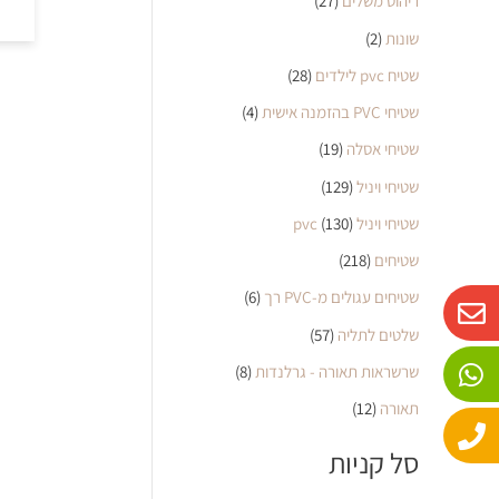
ריהוט משלים
(27)
שונות
(2)
שטיח pvc לילדים
(28)
שטיחי PVC בהזמנה אישית
(4)
שטיחי אסלה
(19)
שטיחי ויניל
(129)
שטיחי ויניל pvc
(130)
שטיחים
(218)
W
P
E
שטיחים עגולים מ-PVC רך
(6)
n
h
h
שלטים לתליה
(57)
o
a
v
שרשראות תאורה - גרלנדות
(8)
n
e
t
e
s
l
תאורה
(12)
o
a
סל קניות
p
p
p
e