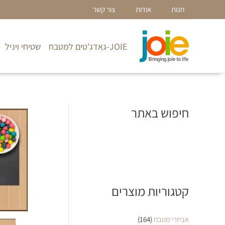
ילוג
חנות
אודות
צור קשר
תוכן
JOIE-גאדג'טים למטבח
שטיחי ויניל
חיפוש באתר
קטגוריות מוצרים
אביזרי מטבח
(164)