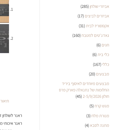
אביזרי שולחן
(285)
אביזרים לביצים
(17)
אקססוריז לבית
(31)
גאדג'טים למטבח
(160)
חגים
(6)
כלי בית
(6)
כללי
(167)
מבצעים
(20)
מבצעים מיוחדים לאיסוף ביריד
החלומות של נתנאלה פארק פרס
חולון 2-5/9/2026
(45)
תיאור
מגש קרח
(5)
ראנר לשולחן דגם FOOD
מנורת מלח
(3)
ראנר איכותי מיו
מתנה לסבא
(4)