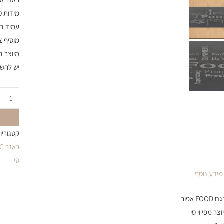
מידות 30X120 ס"מ
עמיד בט
מוסיף צ
מיוצר ב
יש להשא
קטגוריו
ראנר PVC
סי
מידע נוסף
 אפור
צר מפי וי סי