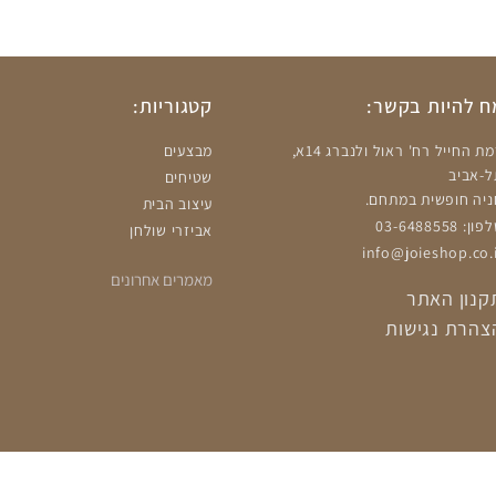
 להיות בקשר:
קטגוריות:
רמת החייל רח' ראול ולנברג 14א,
מבצעים
ל-אביב
שטיחים
ניה חופשית במתחם.
עיצוב הבית
ון: 03-6488558
אביזרי שולחן
info@joieshop.co.i
מאמרים אחרונים
קנון האתר
צהרת נגישות