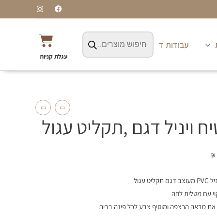
I
F
n
a
s
c
t
e
Products
a
b
עגלת
search
g
o
עבודות דפוס ושילוט
r
o
קניות
a
k
עגלת קניות
m
ח ויניל דגם ,תקליט עגול
₪
תקליט עגול
וי עם מטלית לחה
את מראה הרצפה ומוסיף צבע לכל פינה בבית