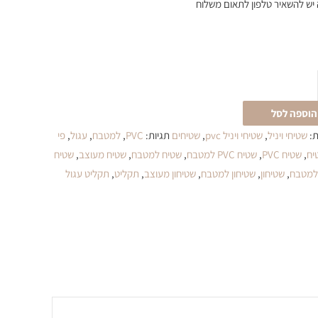
יש להשאיר טלפון לתאום משלוח
הוספה לסל
ת:
שטיחי ויניל
,
שטיחי ויניל pvc
,
שטיחים
תגיות:
PVC
,
למטבח
,
עגול
,
פי
יח
,
שטיח PVC
,
שטיח PVC למטבח
,
שטיח למטבח
,
שטיח מעוצב
,
שטיח
למטבח
,
שטיחון
,
שטיחון למטבח
,
שטיחון מעוצב
,
תקליט
,
תקליט עגול