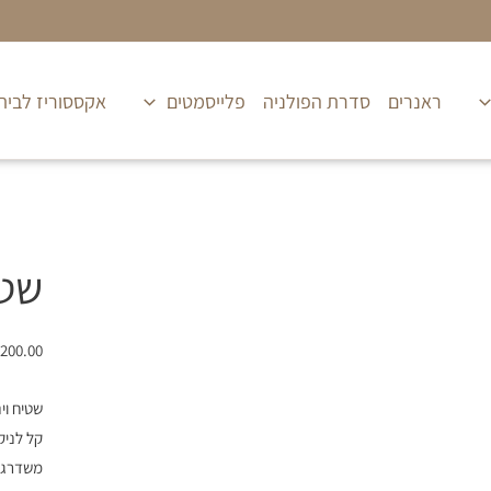
ראנרים
סדרת הפולניה
פלייסמטים
אקססוריז לבית
כמות
של
שטי
שטיח
ויניל
200.00
דגם
,תקליט
שטיח ויניל PVC מעוצב דגם 
עגול
קל לניק
משדרג 