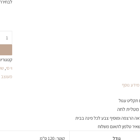
לבחירה 
קטגוריו
וי סי
,
שט
מעוצב 
מידע נוסף
 תקליט עגול
 מטלית לחה
ה הרצפה ומוסיף צבע לכל פינה בבית
איר טלפון לתאום משלוח
גודל
קוטר: 120 ס"מ