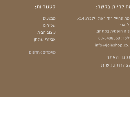
 להיות בקשר:
קטגוריות:
רמת החייל רח' ראול ולנברג 14א,
מבצעים
ל-אביב
שטיחים
ניה חופשית במתחם.
עיצוב הבית
ון: 03-6488558
אביזרי שולחן
info@joieshop.co.i
מאמרים אחרונים
קנון האתר
צהרת נגישות