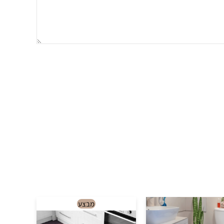
למוצר
מבצע
זה