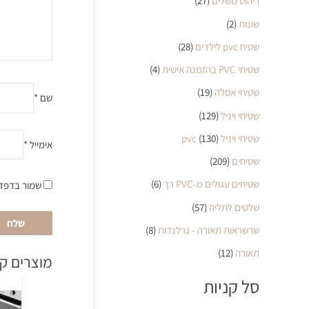
ריהוט משלים
(27)
שונות
(2)
שטיח pvc לילדים
(28)
שטיחי PVC בהזמנה אישית
(4)
שטיחי אסלה
(19)
שם
*
שטיחי ויניל
(129)
שטיחי ויניל pvc
(130)
אימייל
*
שטיחים
(209)
שטיחים עגולים מ-PVC רך
(6)
שמור בדפדפ
שלטים לתליה
(57)
שרשראות תאורה - גרלנדות
(8)
תאורה
(12)
מוצרים ק
סל קניות