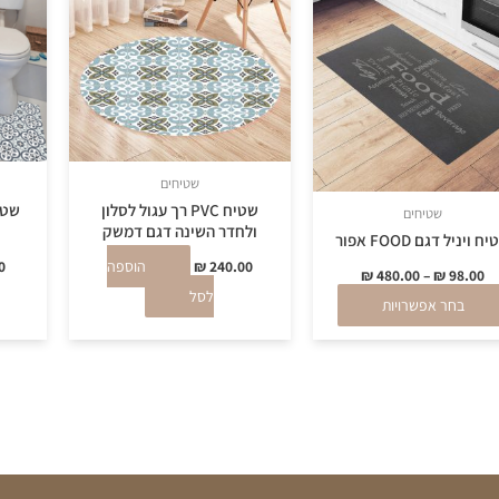
יש
מספר
סוגים.
ניתן
לבחור
את
שטיחים
האפשרויות
שטיח PVC רך עגול לסלון
שטיחים
בעמוד
ולחדר השינה דגם דמשק
ח ויניל דגם FOOD אפור
המוצר
240.00
₪
הוספה
0
₪
480.00
–
₪
98.00
לסל
בחר אפשרויות