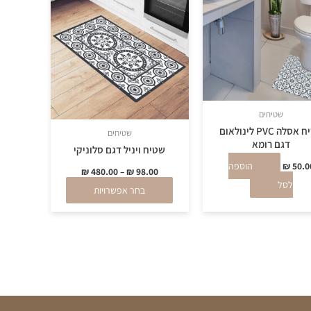
יש
מספר
סוגים.
ניתן
לבחור
את
שטיחים
האפשרויות
שטיח אסלה PVC לינולאום
שטיחים
בעמוד
דגם רומא
שטיח ויניל דגם סלוניקי
המוצר
50.0
₪
הוספה
₪
480.00
–
₪
98.00
לסל
בחר אפשרויות