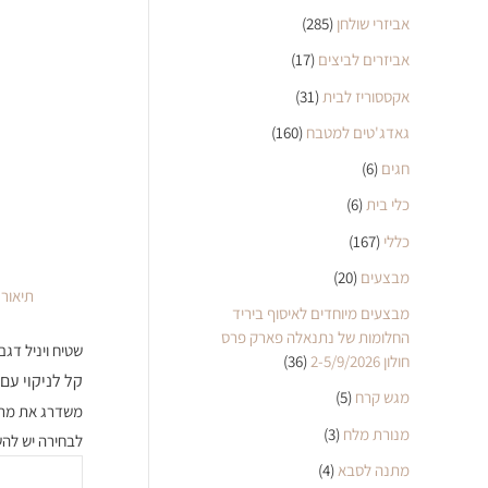
אביזרי שולחן
(285)
אביזרים לביצים
(17)
אקססוריז לבית
(31)
גאדג'טים למטבח
(160)
חגים
(6)
כלי בית
(6)
כללי
(167)
מבצעים
(20)
תיאור
מבצעים מיוחדים לאיסוף ביריד
החלומות של נתנאלה פארק פרס
שטיח ויניל דגם
חולון 2-5/9/2026
(36)
קל לניקוי עם
מגש קרח
(5)
משדרג את מרא
מנורת מלח
(3)
לבחירה יש להש
מתנה לסבא
(4)