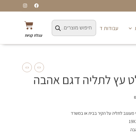
I
F
n
a
s
c
t
e
Products
a
b
עגלת
search
g
o
עבודות דפוס ושילוט
r
o
קניות
a
k
עגלת קניות
m
 עץ לתליה דגם אהבה
מעוצב לתליה על הקיר בבית או במשרד
בה