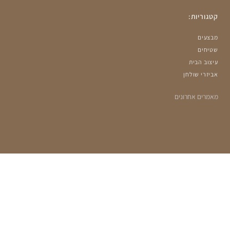
קטגוריות:
מבצעים
שטיחים
עיצוב הבית
אביזרי שולחן
מאמרים אחרונים
הרשמה למועדון שלנו:
מעוניינים לקבל עדכונים על מבצעים ומוצרים חדשים?